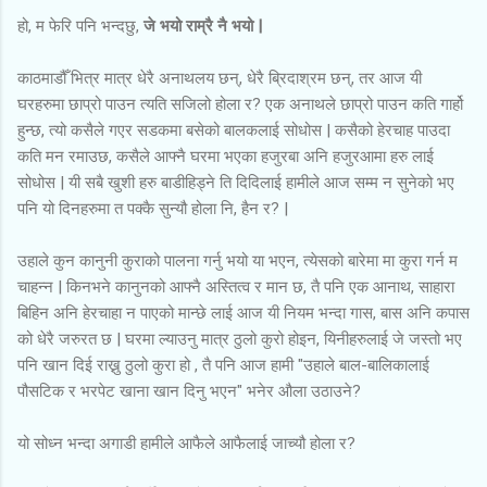
हो, म फेरि पनि भन्दछु,
जे भयो राम्रै नै भयो |
काठमाडौँ भित्र मात्र धेरै अनाथलय छन्, धेरै ब्रिदाश्रम छन्, तर आज यी
घरहरुमा छाप्रो पाउन त्यति सजिलो होला र? एक अनाथले छाप्रो पाउन कति गार्हो
हुन्छ, त्यो कसैले गएर सडकमा बसेको बालकलाई सोधोस | कसैको हेरचाह पाउदा
कति मन रमाउछ, कसैले आफ्नै घरमा भएका हजुरबा अनि हजुरआमा हरु लाई
सोधोस | यी सबै खुशी हरु बाडीहिड्ने ति दिदिलाई हामीले आज सम्म न सुनेको भए
पनि यो दिनहरुमा त पक्कै सुन्यौ होला नि, हैन र? |
उहाले कुन कानुनी कुराको पालना गर्नु भयो या भएन, त्येसको बारेमा मा कुरा गर्न म
चाहन्न | किनभने कानुनको आफ्नै अस्तित्व र मान छ, तै पनि एक आनाथ, साहारा
बिहिन अनि हेरचाहा न पाएको मान्छे लाई आज यी नियम भन्दा गास, बास अनि कपास
को धेरै जरुरत छ | घरमा ल्याउनु मात्र ठुलो कुरो होइन, यिनीहरुलाई जे जस्तो भए
पनि खान दिई राख्नु ठुलो कुरा हो , तै पनि आज हामी "उहाले बाल-बालिकालाई
पौसटिक र भरपेट खाना खान दिनु भएन" भनेर औला उठाउने?
यो सोध्न भन्दा अगाडी हामीले आफैले आफैलाई जाच्यौ होला र?