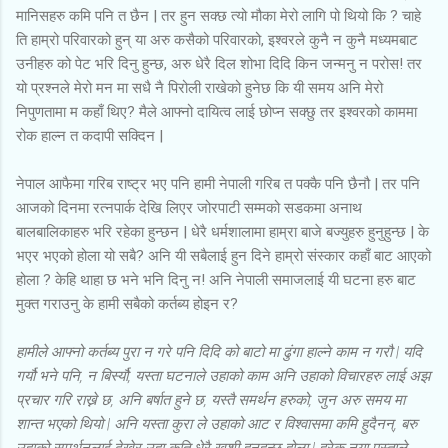
मानिसहरु कमि पनि त छैन | तर हुन सक्छ त्यो मौका मेरो लागि पो थियो कि ? चाहे
ति हाम्रो परिवारको हुन् या अरु कसैको परिवारको, इश्वरले कुनै न कुनै मध्यमबाट
उनीहरु को पेट भरि दिनु हुन्छ, अरु धेरै दिल शोभा दिदि किन जन्मनु न परोस! तर
यो प्रश्नले मेरो मन मा सधै नै पिरोली राखेको हुनेछ कि यी समय अनि मेरो
निपुणतामा म कहाँ थिए? मैले आफ्नो दायित्व लाई छोप्न सक्छु तर इश्वरको काममा
रोक हाल्न त कदापी सक्दिन |
नेपाल आफैमा गरिब राष्ट्र भए पनि हामी नेपाली गरिब त पक्कै पनि छैनौ | तर पनि
आजको दिनमा रत्नपार्क देखि लिएर जोरपाटी सम्मको सडकमा अनाथ
बालबालिकाहरु भरि रहेका हुन्छन | धेरै धर्मशालामा हाम्रा बाजे बज्युहरु हुनुहुन्छ | के
भएर भएको होला यो सबै? अनि यी सबैलाई हुन दिने हाम्रो संस्कार कहाँ बाट आएको
होला ? केहि थाहा छ भने भनि दिनु न! अनि नेपाली समाजलाई यी घटना हरु बाट
मुक्त गराउनु के हामी सबैको कर्तब्य होइन र?
हामीले आफ्नो कर्तब्य पुरा न गरे पनि दिदि को बाटो मा ढुंगा हाल्ने काम न गरौ | यदि
गर्यौ भने पनि, न बिर्स्यौ, यस्ता घटनाले उहाको काम अनि उहाको विचारहरु लाई अझ
प्रचार गरि राख्ने छ, अनि बर्षात हुने छ, यस्तै समर्थन हरुको, जुन अरु समय मा
शान्त भएको थियो | अनि यस्ता कुरा ले उहाको आट र विश्वासमा कमि हुदैनन्, बरु
उहाको समर्थनलाई देखेर उहा कति धेरै खुशी हुनुहुन्छ होला | हरेक नया पुस्ताले