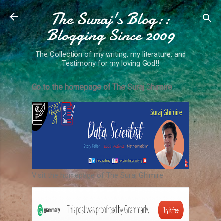
The Suraj's Blog::
Skip to main content
Blogging Since 2009
The Collection of my writing, my literature, and
Testimony for my loving God!!
Go to the homepage of The Suraj Ghimire
Visit the homepage of The Suraj Ghimire