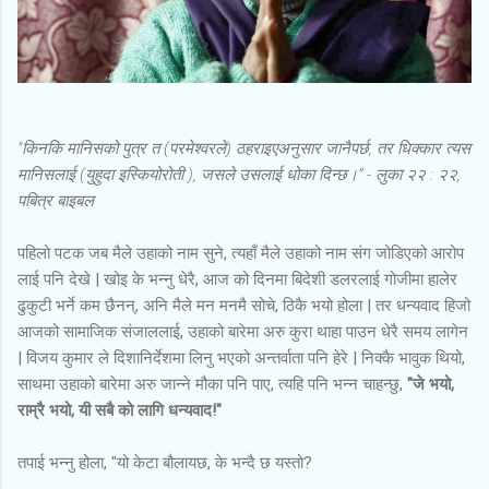
"किनकि मानिसको पुत्र त (परमेश्वरले) ठहराइएअनुसार जानैपर्छ, तर धिक्‍कार त्‍यस
मानिसलाई (युहुदा इस्कियोरोती ), जसले उसलाई धोका दिन्‍छ।” - लुका २२ : २२,
पबित्र बाइबल
पहिलो पटक जब मैले उहाको नाम सुने, त्यहाँ मैले उहाको नाम संग
जोडिएको आरोप
लाई पनि देखे | खोइ के भन्नु धेरै, आज को दिनमा बिदेशी डलरलाई गोजीमा हालेर
ढुकुटी भर्ने कम छैनन्, अनि मैले मन मनमै सोचे, ठिकै भयो होला | तर धन्यवाद हिजो
आजको सामाजिक संजाललाई, उहाको बारेमा अरु कुरा थाहा पाउन धेरै समय लागेन
| विजय कुमार ले दिशानिर्देशमा लिनु भएको अन्तर्वाता पनि हेरे | निक्कै भावुक थियो,
साथमा उहाको बारेमा अरु जान्ने मौका पनि पाए, त्यहि पनि भन्न चाहन्छु,
"जे भयो,
राम्रै भयो, यी सबै को लागि धन्यवाद!"
तपाई भन्नु होला, "यो केटा बौलायछ, के भन्दै छ यस्तो?