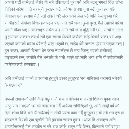
आफ्नो घटी कमिलाई बिर्सेर यी सबै दवित्यलाई पुरा गर्न अघि बढ्नु भएको दिल शोभा
दिदिको बारेमा जति नराम्रो कुराहरु पढे, त्यो भन्दा दश गुना बढी कुरा हरु यहि
बिगतका एक हप्तामा मैले पढी सके | धेरै लेखकको लेख पढे अनि फेसबुकमा धेरै
साथीहरुले पोखेका विचारहरु पढ्न पाए अनि सबै भन्दा ठुलो कुरा, मैले उहाको बारेमा
जान्ने मौका पाए | मानिसहरु सचेत छन् अनि सबै जना बुद्धिमानी छन्, साचो र गलत
छुट्याउन सक्छन तसर्थ त्यो एक खराब लेखले कसैको केहि बिगार्न सक्छ र? अझ
उहाको कामको बारेमा धेरैलाई थाहा भएको छ, साहेद धेरै जनाले प्रेरणा पाएका छन् |
हुन सक्छ, आगामी दिनमा धेरै जना नेपालीहरु ले उहा हिड्नु भएको बाटोलाई
पछ्याउने छन्, त्यसैले मैले भनेको,"जे भयो, राम्रै को लागि भयो अनि यी सबैकोलागि
परमेश्वरलाई धन्यवाद" |
अनि हामीलाई जाच्ने त स्वर्गमा हुनुहुने इश्वर हुनुहुन्छ भने मानिसले नराम्रो भनेरनै
के गर्छन र?
नेपाली समाजको लागि केहि गर्छु भन्ने भावना बोकेका म जस्तो शिक्षित युवक आज
आफु संग नभएको धनको बिडमबना गर्दै आफैमा सगिरिएको छु, अनि साठ्ठी वर्ष को
दिल शोभा दिदि भने यी सबैलाई न सोची यस्ता काम गर्दै हुनुहुन्छ | यी सबै क्षण हरु मा
बाइबलले दिएको एक चुनौती मेरो हृदयमा स्मरण हुदछ | आज ति असाहरा अनि
आपहेलितलाई मैले सहयोग न गरे अरु कोहि आएर गरि दिन्छ, किनभने यहाँ राम्रा